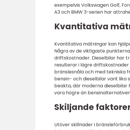
exempelvis Volkswagen Golf, For
A3 och BMW 3-serien har attrah
Kvantitativa mätn
Kvantitativa mätningar kan hjälpa 
Några av de viktigaste punkterna
driftskostnader. Dieselbilar har t
resulterar i lägre driftskostnader
bränslesnåla och med tekniska fr
bensin- och dieselbilar varit lika
beakta, där moderna dieselbilar 
vara högre än bensinalternativen
Skiljande faktore
Utöver skillnader i bränsleförbru