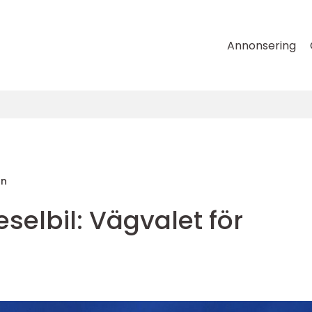
Annonsering
on
eselbil: Vägvalet för