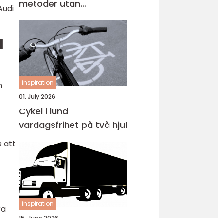
metoder utan
Audi
omlackering
l
inspiration
h
01. July 2026
Cykel i lund
vardagsfrihet på två hjul
 att
inspiration
ra
15. June 2026