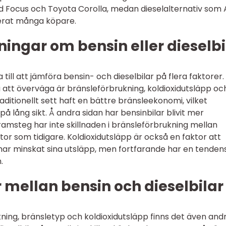
d Focus och Toyota Corolla, medan dieselalternativ som 
erat många köpare.
ingar om bensin eller dieselbi
till att jämföra bensin- och dieselbilar på flera faktorer.
 att överväga är bränsleförbrukning, koldioxidutsläpp oc
raditionellt sett haft en bättre bränsleekonomi, vilket
 på lång sikt. Å andra sidan har bensinbilar blivit mer
amsteg har inte skillnaden i bränsleförbrukning mellan
 stor som tidigare. Koldioxidutsläpp är också en faktor att
har minskat sina utsläpp, men fortfarande har en tendens
.
r mellan bensin och dieselbilar
kning, bränsletyp och koldioxidutsläpp finns det även and