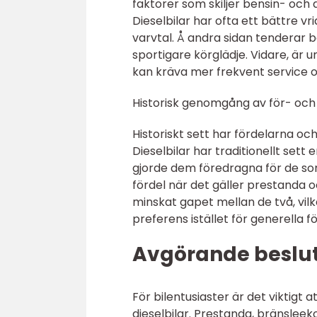
faktorer som skiljer bensin- och d
Dieselbilar har ofta ett bättre v
varvtal. Å andra sidan tenderar b
sportigare körglädje. Vidare, är 
kan kräva mer frekvent service 
Historisk genomgång av för- och 
Historiskt sett har fördelarna oc
Dieselbilar har traditionellt set
gjorde dem föredragna för de som
fördel när det gäller prestanda o
minskat gapet mellan de två, vil
preferens istället för generella 
Avgörande besluts
För bilentusiaster är det viktigt 
dieselbilar. Prestanda, bränsleek