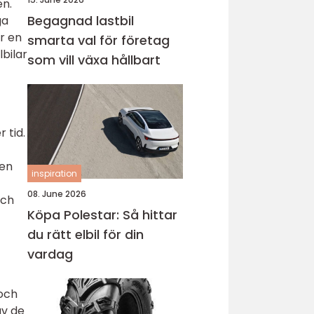
en.
Begagnad lastbil
ga
r en
smarta val för företag
lbilar
som vill växa hållbart
 tid.
 en
inspiration
08. June 2026
och
Köpa Polestar: Så hittar
du rätt elbil för din
vardag
 och
av de