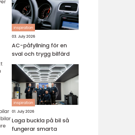
ver
inspiration
03. July 2026
AC-påfyllning för en
sval och trygg bilfärd
tt
h
inspiration
bilar
01. July 2026
bilar
Laga buckla på bil så
are
fungerar smarta