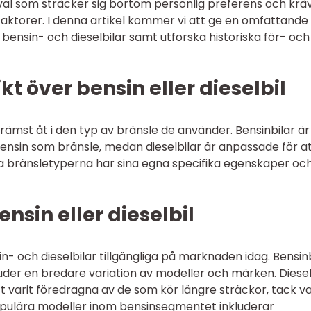
 val som sträcker sig bortom personlig preferens och krä
 faktorer. I denna artikel kommer vi att ge en omfattande
 bensin- och dieselbilar samt utforska historiska för- och
kt över bensin eller dieselbil
g främst åt i den typ av bränsle de använder. Bensinbilar är
ensin som bränsle, medan dieselbilar är anpassade för a
a bränsletyperna har sina egna specifika egenskaper oc
nsin eller dieselbil
in- och dieselbilar tillgängliga på marknaden idag. Bensin
juder en bredare variation av modeller och märken. Diesel
ett varit föredragna av de som kör längre sträckor, tack v
pulära modeller inom bensinsegmentet inkluderar