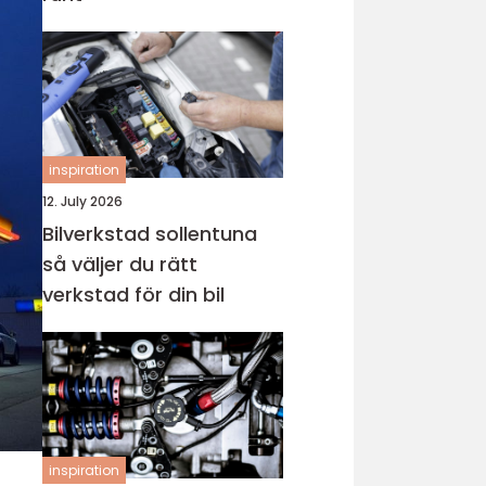
inspiration
12. July 2026
Bilverkstad sollentuna
så väljer du rätt
verkstad för din bil
inspiration