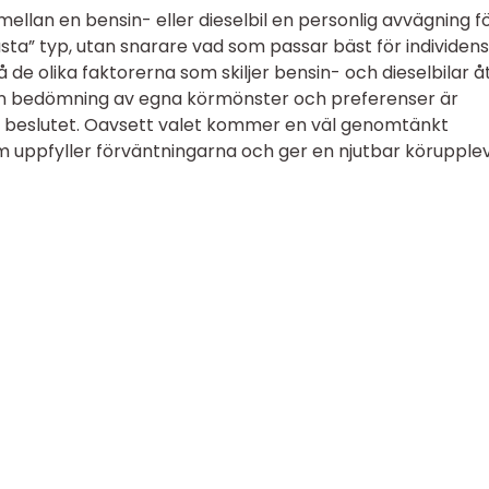
llan en bensin- eller dieselbil en personlig avvägning f
bästa” typ, utan snarare vad som passar bäst för individens
 de olika faktorerna som skiljer bensin- och dieselbilar åt
n bedömning av egna körmönster och preferenser är
ta beslutet. Oavsett valet kommer en väl genomtänkt
som uppfyller förväntningarna och ger en njutbar körupple