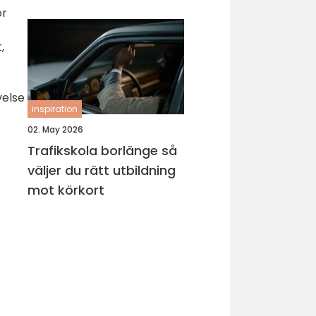
ör
,
velse
inspiration
02. May 2026
Trafikskola borlänge så
väljer du rätt utbildning
mot körkort