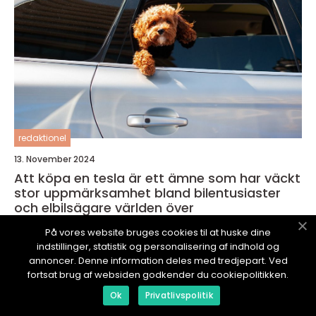
redaktionel
13. November 2024
Att köpa en tesla är ett ämne som har väckt
stor uppmärksamhet bland bilentusiaster
och elbilsägare världen över
På vores website bruges cookies til at huske dine
indstillinger, statistik og personalisering af indhold og
annoncer. Denne information deles med tredjepart. Ved
fortsat brug af websiden godkender du cookiepolitikken.
MOTOROCHTEKNIK.
se
Ok
Privatlivspolitik