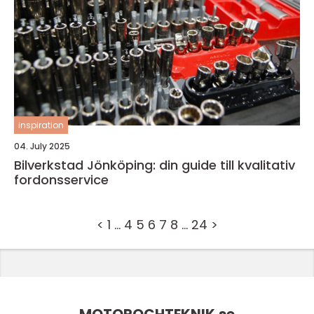
inspiration
04. July 2025
Bilverkstad Jönköping: din guide till kvalitativ
fordonsservice
<
1
…
4
5
6
7
8
…
24
>