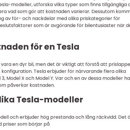
Tesla-modeller, utforska vilka typer som finns tillgängliga
utera vad som gör att kostnaden varierar. Dessutom komm
ng av för- och nackdelar med olika priskategorier för
beslutsfaktorer som är avgörande för bilentusiaster när d
tnaden för en Tesla
 vara en dyr bil, men det är viktigt att förstå att prislapp
onfiguration. Tesla erbjuder för närvarande flera olika
l 3, Model X och Model Y. Var och en av dessa modeller ha
 som påverkar kostnaden.
lika Tesla-modeller
dell och erbjuder hög prestanda och lång räckvidd. Det 
 priser som börjar på