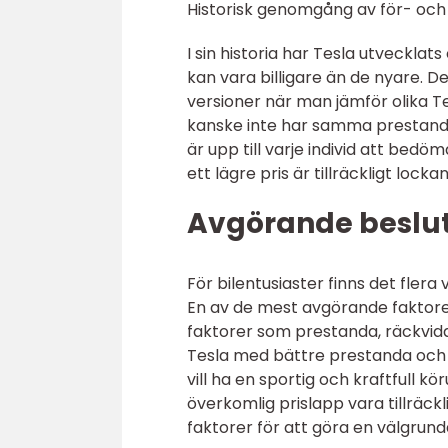
Historisk genomgång av för- och
I sin historia har Tesla utvecklat
kan vara billigare än de nyare. D
versioner när man jämför olika T
kanske inte har samma prestanda
är upp till varje individ att bedö
ett lägre pris är tillräckligt lo
Avgörande besluts
För bilentusiaster finns det flera
En av de mest avgörande faktorern
faktorer som prestanda, räckvidd
Tesla med bättre prestanda och l
vill ha en sportig och kraftfull 
överkomlig prislapp vara tillräckli
faktorer för att göra en välgrun