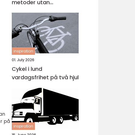
metoder utan
omlackering
inspiration
01. July 2026
Cykel i lund
vardagsfrihet på två hjul
kan
ar på
inspiration
15. June 2026