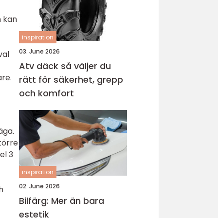
m kan
inspiration
03. June 2026
val
Atv däck så väljer du
are.
rätt för säkerhet, grepp
och komfort
äga.
törre
el 3
inspiration
02. June 2026
h
Bilfärg: Mer än bara
estetik