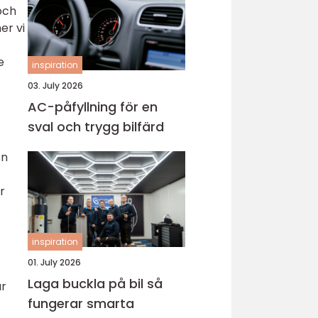
 och
er vi
e
inspiration
03. July 2026
AC-påfyllning för en
sval och trygg bilfärd
en
r
inspiration
01. July 2026
Laga buckla på bil så
är
fungerar smarta