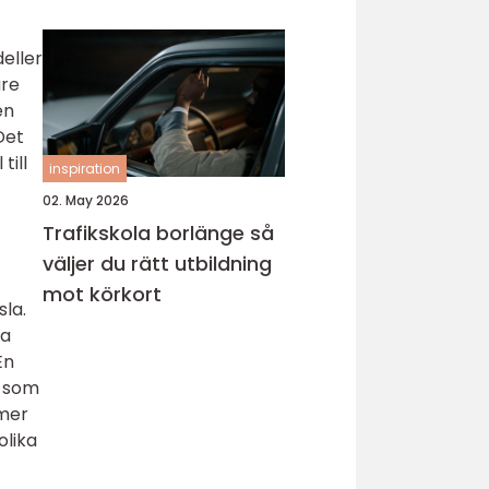
deller
are
en
Det
till
inspiration
02. May 2026
Trafikskola borlänge så
väljer du rätt utbildning
mot körkort
sla.
ra
En
r som
 mer
olika