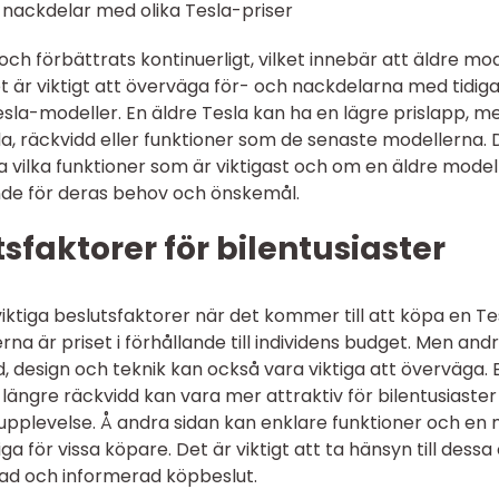
 nackdelar med olika Tesla-priser
s och förbättrats kontinuerligt, vilket innebär att äldre mo
et är viktigt att överväga för- och nackdelarna med tidig
esla-modeller. En äldre Tesla kan ha en lägre prislapp, m
, räckvidd eller funktioner som de senaste modellerna. 
ma vilka funktioner som är viktigast och om en äldre modell 
ckande för deras behov och önskemål.
faktorer för bilentusiaster
 viktiga beslutsfaktorer när det kommer till att köpa en Te
a är priset i förhållande till individens budget. Men and
, design och teknik kan också vara viktiga att överväga. 
ängre räckvidd kan vara mer attraktiv för bilentusiaste
körupplevelse. Å andra sidan kan enklare funktioner och en
ga för vissa köpare. Det är viktigt att ta hänsyn till dessa 
dad och informerad köpbeslut.