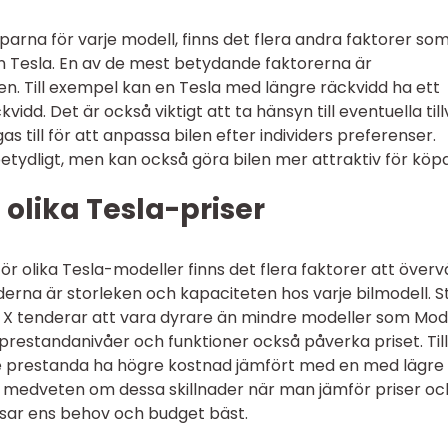
arna för varje modell, finns det flera andra faktorer so
n Tesla. En av de mest betydande faktorerna är
n. Till exempel kan en Tesla med längre räckvidd ha ett
idd. Det är också viktigt att ta hänsyn till eventuella till
 till för att anpassa bilen efter individers preferenser.
etydligt, men kan också göra bilen mer attraktiv för köp
 olika Tesla-priser
för olika Tesla-modeller finns det flera faktorer att överv
erna är storleken och kapaciteten hos varje bilmodell. S
X tenderar att vara dyrare än mindre modeller som Mod
prestandanivåer och funktioner också påverka priset. Till
 prestanda ha högre kostnad jämfört med en med lägre
ra medveten om dessa skillnader när man jämför priser oc
sar ens behov och budget bäst.