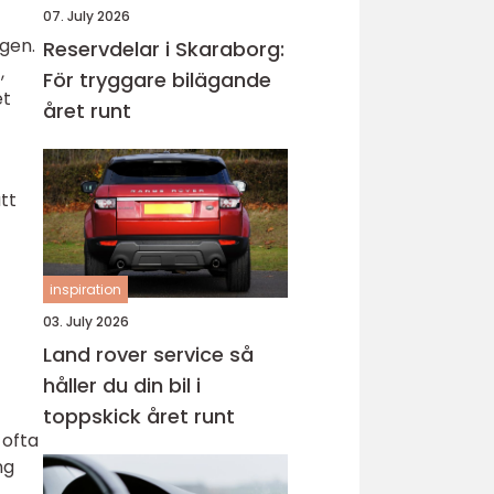
07. July 2026
ngen.
Reservdelar i Skaraborg:
,
För tryggare bilägande
et
året runt
tt
inspiration
03. July 2026
Land rover service så
håller du din bil i
toppskick året runt
 ofta
ng