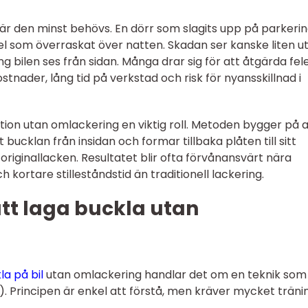
när den minst behövs. En dörr som slagits upp på parkeri
el som överraskat över natten. Skadan ser kanske liten ut
g bilen ses från sidan. Många drar sig för att åtgärda fel
stnader, lång tid på verkstad och risk för nyansskillnad i
on utan omlackering en viktig roll. Metoden bygger på a
bucklan från insidan och formar tillbaka plåten till sitt
 originallacken. Resultatet blir ofta förvånansvärt nära
h kortare stilleståndstid än traditionell lackering.
tt laga buckla utan
la på bil
utan omlackering handlar det om en teknik som
). Principen är enkel att förstå, men kräver mycket träni