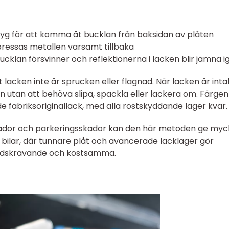
tyg för att komma åt bucklan från baksidan av plåten
pressas metallen varsamt tillbaka
bucklan försvinner och reflektionerna i lacken blir jämna i
 lacken inte är sprucken eller flagnad. När lacken är inta
 utan att behöva slipa, spackla eller lackera om. Färge
nde fabriksoriginallack, med alla rostskyddande lager kvar.
kador och parkeringsskador kan den här metoden ge myc
 bilar, där tunnare plåt och avancerade lacklager gör
 tidskrävande och kostsamma.