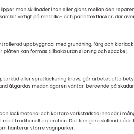
lipper man skillnader i ton eller glans mellan den repare
särskilt viktigt på metallic- och pärleffektlacker, där äve
.
ntrollerad uppbyggnad, med grundning, färg och klarlac
är plåten kan formas tillbaka utan slipning och spackel,
, torktid eller sprutlackering krävs, går arbetet ofta bety
bland åtgärdas medan ägaren väntar, beroende på skada
och lackmaterial och kortare verkstadstid innebär i mån
t med traditionell reparation. Det kan göra skillnad både 
som hanterar större vagnparker.