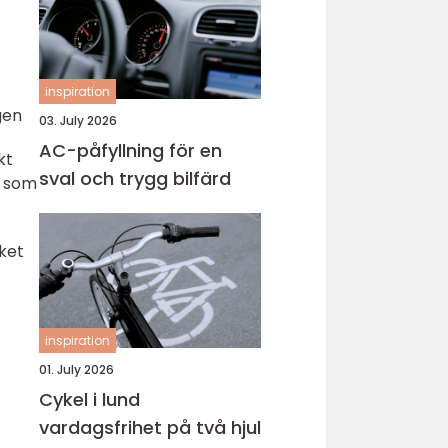
inspiration
gen
03. July 2026
AC-påfyllning för en
kt
sval och trygg bilfärd
n som
ket
inspiration
01. July 2026
Cykel i lund
vardagsfrihet på två hjul