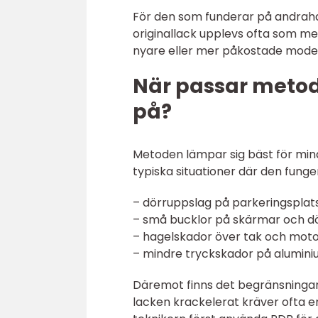
För den som funderar på andrahan
originallack upplevs ofta som me
nyare eller mer påkostade model
När passar metod
på?
Metoden lämpar sig bäst för mind
typiska situationer där den funge
– dörruppslag på parkeringsplat
– små bucklor på skärmar och d
– hagelskador över tak och mot
– mindre tryckskador på aluminiu
Däremot finns det begränsningar.
lacken krackelerat kräver ofta en