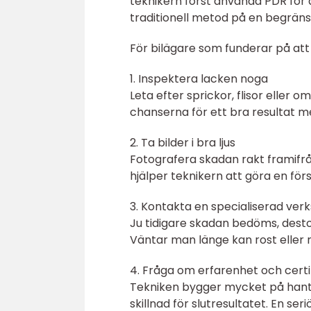
teknikern först använda PDR för
traditionell metod på en begräns
För bilägare som funderar på att
1. Inspektera lacken noga
Leta efter sprickor, flisor eller 
chanserna för ett bra resultat m
2. Ta bilder i bra ljus
Fotografera skadan rakt framifrån
hjälper teknikern att göra en fö
3. Kontakta en specialiserad verk
Ju tidigare skadan bedöms, desto
Väntar man länge kan rost eller 
4. Fråga om erfarenhet och certi
Tekniken bygger mycket på hantve
skillnad för slutresultatet. En se