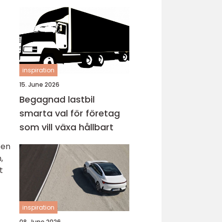
inspiration
15. June 2026
Begagnad lastbil
smarta val för företag
som vill växa hållbart
 en
,
t
inspiration
08. June 2026