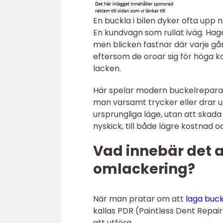
En buckla i bilen dyker ofta upp 
En kundvagn som rullat iväg. Hag
men blicken fastnar där varje gån
eftersom de oroar sig för höga ko
lacken.
Här spelar modern buckelreparati
man varsamt trycker eller drar ut 
ursprungliga läge, utan att skada
nyskick, till både lägre kostnad oc
Vad innebär det a
omlackering?
När man pratar om att
laga buck
kallas PDR (Paintless Dent Repair
att utföra.