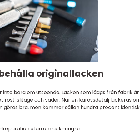
behålla originallacken
ar inte bara om utseende. Lacken som läggs från fabrik är
ot rost, slitage och väder. När en karossdetalj lackeras om
an göras bra, men kommer sällan hundra procent identisk
lreparation utan omlackering är: