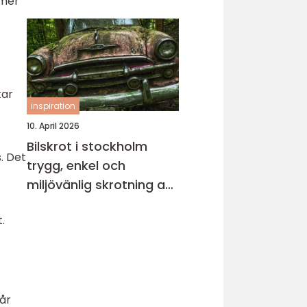
 mer
kar
inspiration
10. April 2026
Bilskrot i stockholm
. Det
trygg, enkel och
miljövänlig skrotning av
bilen
.
går