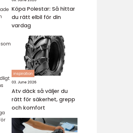
Köpa Polestar: Så hittar
rade
n
du rätt elbil för din
vardag
k som
inspiration
dligt
03. June 2026
ns
Atv däck så väljer du
rätt för säkerhet, grepp
och komfort
ga
för