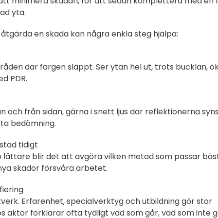
 att minimera skadan, för att sedan komplettera med en
ad yta.
 åtgärda en skada kan några enkla steg hjälpa:
områden där färgen släppt. Ser ytan hel ut, trots bucklan, ö
ed PDR.
 och från sidan, gärna i snett ljus där reflektionerna syns
rsta bedömning.
stad tidigt
 lättare blir det att avgöra vilken metod som passar bäst
nya skador försvåra arbetet.
fiering
rk. Erfarenhet, specialverktyg och utbildning gör stor
riös aktör förklarar ofta tydligt vad som går, vad som inte 