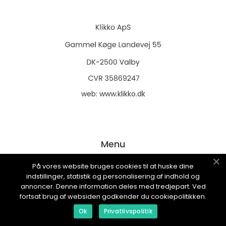
web:
www.klikko.dk
Menu
På vores website bruges cookies til at huske dine
indstillinger, statistik og personalisering af indhold og
Annonsering
annoncer. Denne information deles med tredjepart. Ved
Om oss
fortsat brug af websiden godkender du cookiepolitikken.
Cookies
Ok
Privatlivspolitik
Kontakta oss