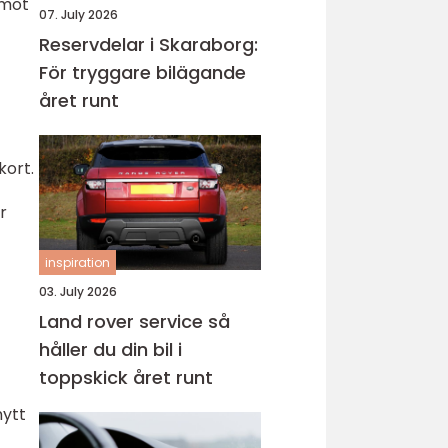
emot
07. July 2026
Reservdelar i Skaraborg:
För tryggare bilägande
året runt
kort.
r
inspiration
03. July 2026
Land rover service så
håller du din bil i
toppskick året runt
nytt