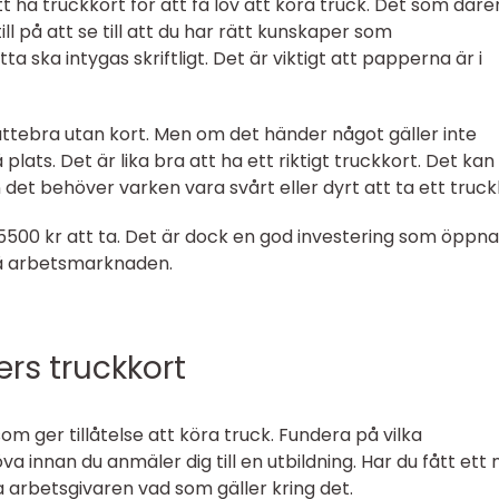
 att ha truckkort för att få lov att köra truck. Det som där
ill på att se till att du har rätt kunskaper som
 ska intygas skriftligt. Det är viktigt att papperna är i
jättebra utan kort. Men om det händer något gäller inte
lats. Det är lika bra att ha ett riktigt truckkort. Det kan
n det behöver varken vara svårt eller dyrt att ta ett truck
5500 kr att ta. Det är dock en god investering som öppna
på arbetsmarknaden.
ers truckkort
som ger tillåtelse att köra truck. Fundera på vilka
 innan du anmäler dig till en utbildning. Har du fått ett 
a arbetsgivaren vad som gäller kring det.