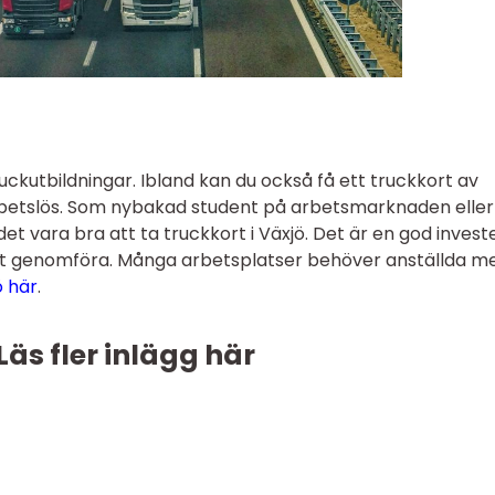
ckutbildningar. Ibland kan du också få ett truckkort av
rbetslös. Som nybakad student på arbetsmarknaden elle
 det vara bra att ta truckkort i Växjö. Det är en god invest
d att genomföra. Många arbetsplatser behöver anställda m
ö här
.
Läs fler inlägg här