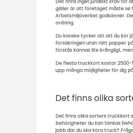
Det finns inget juridiskt krav för
gäller är att företaget måste se t
Arbetsmiljöverket godkänner. Detta
ordning.
Du kanske tycker att att du kör 
försäkringen utan rätt papper på p
förstås kännas lite krångligt, me
De flesta truckkort kostar 2500-
upp många möjligheter för dig 
Det finns olika sort
Det finns olika sorters truckkort 
behörigheter du kan tänkas behöva
jobb där du ska köra truck? Fråg