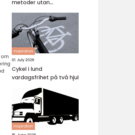
metoder utan
omlackering
inspiration
r om
01. July 2026
ering
Cykel i lund
ed
vardagsfrihet på två hjul
inspiration
15. June 2026