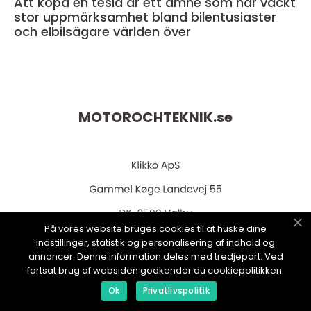
Att köpa en tesla är ett ämne som har väckt
stor uppmärksamhet bland bilentusiaster
och elbilsägare världen över
MOTOROCHTEKNIK.
se
På vores website bruges cookies til at huske dine
indstillinger, statistik og personalisering af indhold og
web:
www.klikko.dk
annoncer. Denne information deles med tredjepart. Ved
fortsat brug af websiden godkender du cookiepolitikken.
Ok
Privatlivspolitik