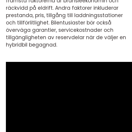
främsta faktorerna är bränsleekonomin och
räckvidd på eldrift. Andra faktorer inkluderar
prestanda, pris, tillgång till laddningsstationer
och tillförlitlighet. Bilentusiaster bör också
överväga garantier, servicekostnader och
tillgängligheten av reservdelar när de väljer en
hybridbil begagnad.