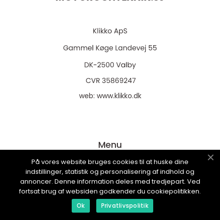
web:
www.klikko.dk
Menu
På vores website bruges cookies til at huske dine
indstillinger, statistik og personalisering af indhold og
Annonsering
annoncer. Denne information deles med tredjepart. Ved
fortsat brug af websiden godkender du cookiepolitikken.
Om oss
Ok
Privatlivspolitik
Cookies