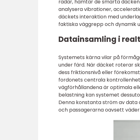
radar, hämtar de smarta däcken 
analysera vibrationer, accelerat
däckets interaktion med underlag
faktiska väggrepp och dynamik u
Datainsamling i real
Systemets kärna vilar på förmåg
under färd. När däcket roterar 
dess friktionsnivå eller förekomst
fordonets centrala kontrollenhet
vägförhållandena är optimala el
belastning kan systemet dessutom 
Denna konstanta ström av data är
och passagerarna oavsett väder