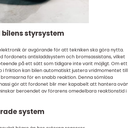
bilens styrsystem
lektronik är avgörande för att tekniken ska göra nytta.
 fordonets antisladdsystem och bromsassistans, vilket
beteende på ett sätt som tidigare inte varit möjligt. Om ett
p i friktion kan bilen automatiskt justera vridmomentet til
eda bromsarna för en snabb reaktion. Denna sömlösa
assi gör att fordonet blir mer kapabelt att hantera ovä
 minskar beroendet av förarens omedelbara reaktionstid i
erade system