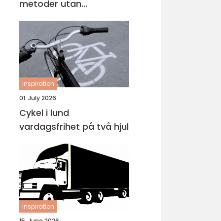
metoder utan
omlackering
inspiration
01. July 2026
Cykel i lund
vardagsfrihet på två hjul
inspiration
15. June 2026