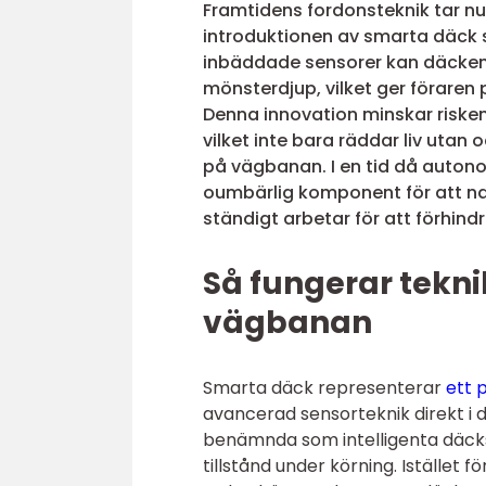
Framtidens fordonsteknik tar n
introduktionen av smarta däck
inbäddade sensorer kan däcken 
mönsterdjup, vilket ger föraren 
Denna innovation minskar risken
vilket inte bara räddar liv utan
på vägbanan. I en tid då autonom
oumbärlig komponent för att nav
ständigt arbetar för att förhindr
Så fungerar tekni
vägbanan
Smarta däck representerar
ett 
avancerad sensorteknik direkt i
benämnda som intelligenta däcksy
tillstånd under körning. Istället 