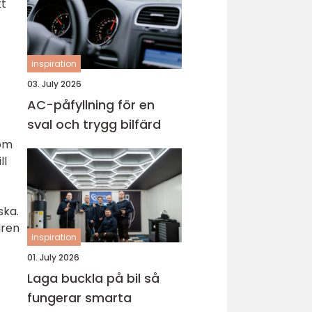
tt
inspiration
03. July 2026
AC-påfyllning för en
sval och trygg bilfärd
som
ll
ska.
aren
inspiration
01. July 2026
Laga buckla på bil så
fungerar smarta