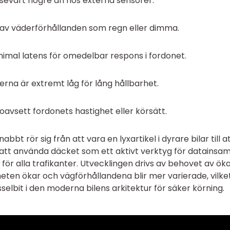
sevärt högre än hos externa sensorer.
av väderförhållanden som regn eller dimma.
imal latens för omedelbar respons i fordonet.
rna är extremt låg för lång hållbarhet.
oavsett fordonets hastighet eller körsätt.
bbt rör sig från att vara en lyxartikel i dyrare bilar till at
t använda däcket som ett aktivt verktyg för datainsam
för alla trafikanter. Utvecklingen drivs av behovet av ök
heten ökar och vägförhållandena blir mer varierade, vilke
sselbit i den moderna bilens arkitektur för säker körning.