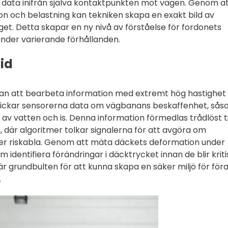
data inifrån själva kontaktpunkten mot vägen. Genom a
ion och belastning kan tekniken skapa en exakt bild av
et. Detta skapar en ny nivå av förståelse för fordonets
nder varierande förhållanden.
tid
an att bearbeta information med extremt hög hastighet
skickar sensorerna data om vägbanans beskaffenhet, så
 av vatten och is. Denna information förmedlas trådlöst ti
, där algoritmer tolkar signalerna för att avgöra om
ler riskabla. Genom att mäta däckets deformation under
identifiera förändringar i däcktrycket innan de blir kriti
 grundbulten för att kunna skapa en säker miljö för för
.