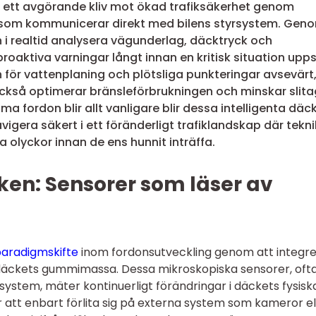
u ett avgörande kliv mot ökad trafiksäkerhet genom
 som kommunicerar direkt med bilens styrsystem. Gen
i realtid analysera vägunderlag, däcktryck och
proaktiva varningar långt innan en kritisk situation upps
 för vattenplaning och plötsliga punkteringar avsevärt
 också optimerar bränsleförbrukningen och minskar slit
a fordon blir allt vanligare blir dessa intelligenta däc
igera säkert i ett föränderligt trafiklandskap där tekn
a olyckor innan de ens hunnit inträffa.
ken: Sensorer som läser av
paradigmskifte
inom fordonsutveckling genom att integr
 däckets gummimassa. Dessa mikroskopiska sensorer, oft
stem, mäter kontinuerligt förändringar i däckets fysisk
för att enbart förlita sig på externa system som kameror el