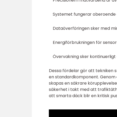
Precisionen i mätvärdena är av
Systemet fungerar oberoende 
Dataöverföringen sker med min
Energiförbrukningen för sensore
Övervakning sker kontinuerligt 
Dessa fördelar gör att tekniken sna
en standardkomponent. Genom at
skapas en säkrare körupplevelse 
säkerhet i takt med att trafiktät
att smarta däck blir en kritisk pu