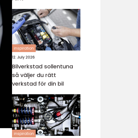
inspiration
12. July 2026
Bilverkstad sollentuna
så väljer du rätt
verkstad för din bil
inspiration