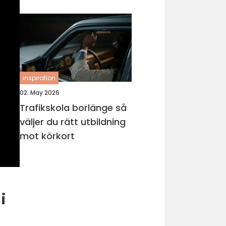
inspiration
02. May 2026
Trafikskola borlänge så
väljer du rätt utbildning
mot körkort
i