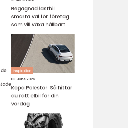
Begagnad lastbil
smarta val för företag
som vill växa hållbart
l de
inspiration
08. June 2026
ntade
Köpa Polestar: Så hittar
du rätt elbil för din
vardag