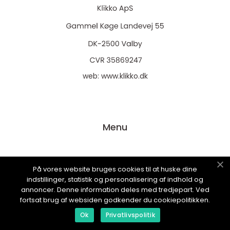
web:
www.klikko.dk
Menu
Annonsering
På vores website bruges cookies til at huske dine
Om oss
indstillinger, statistik og personalisering af indhold og
annoncer. Denne information deles med tredjepart. Ved
Cookies
fortsat brug af websiden godkender du cookiepolitikken.
Kontakta oss
Ok
Privatlivspolitik
Sitemap