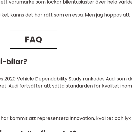
di ett varumärke som lockar bilentusiaster över hela värld
tikel, känns det här rätt som en essä. Men jag hoppas att
FAQ
i-bilar?
tes 2020 Vehicle Dependability Study rankades Audi som d
et. Audi fortsätter att sätta standarden för kvalitet inom
 har kommit att representera innovation, kvalitet och lyx