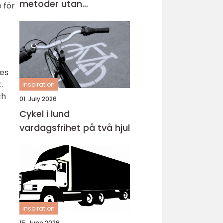
metoder utan
 för
omlackering
tes
.
inspiration
ch
01. July 2026
Cykel i lund
vardagsfrihet på två hjul
inspiration
15. June 2026