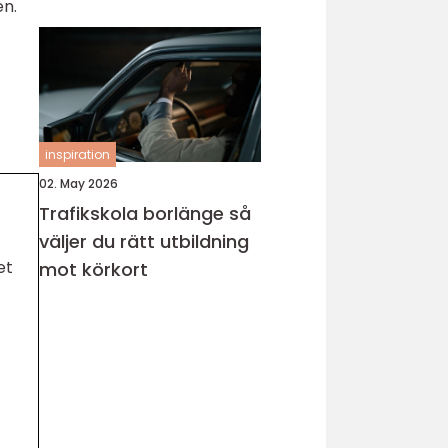
en.
inspiration
02. May 2026
Trafikskola borlänge så
väljer du rätt utbildning
et
mot körkort