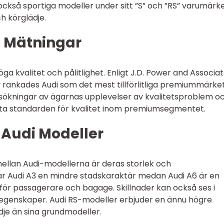
också sportiga modeller under sitt ”S” och ”RS” varumärke
h körglädje.
a Mätningar
höga kvalitet och pålitlighet. Enligt J.D. Power and Associa
 rankades Audi som det mest tillförlitliga premiummärket
ökningar av ägarnas upplevelser av kvalitetsproblem o
sätta standarden för kvalitet inom premiumsegmentet.
 Audi Modeller
 mellan Audi-modellerna är deras storlek och
ar Audi A3 en mindre stadskaraktär medan Audi A6 är en
r passagerare och bagage. Skillnader kan också ses i
egenskaper. Audi RS-modeller erbjuder en ännu högre
je än sina grundmodeller.