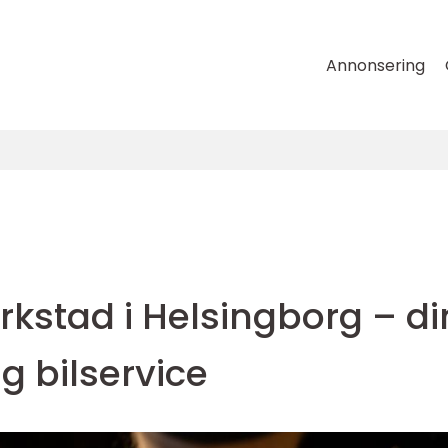
Annonsering
n
erkstad i Helsingborg – di
lig bilservice