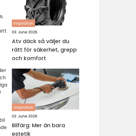
e,
inspiration
ett
03. June 2026
Atv däck så väljer du
rätt för säkerhet, grepp
och komfort
der
och
liga
r
inspiration
02. June 2026
il
Bilfärg: Mer än bara
nde
estetik