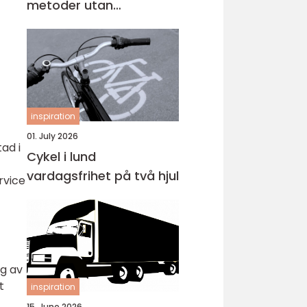
metoder utan
omlackering
inspiration
01. July 2026
ad i
Cykel i lund
vardagsfrihet på två hjul
rvice
ng av
t
inspiration
15. June 2026