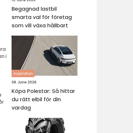
Begagnad lastbil
smarta val för företag
som vill växa hållbart
ara
n i
inspiration
08. June 2026
Köpa Polestar: Så hittar
a
du rätt elbil för din
år
vardag