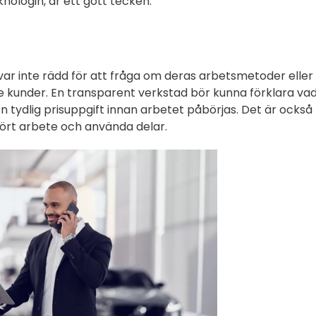
ologin, är ett gott tecken.
 var inte rädd för att fråga om deras arbetsmetoder elle
re kunder. En transparent verkstad bör kunna förklara vad
n tydlig prisuppgift innan arbetet påbörjas. Det är också 
tfört arbete och använda delar.