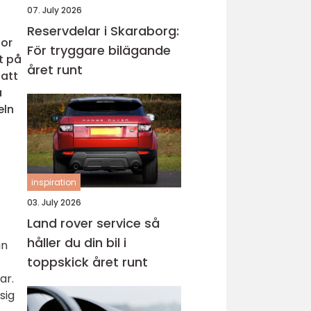
07. July 2026
Reservdelar i Skaraborg:
tor
För tryggare bilägande
t på
året runt
 att
a
eln
inspiration
03. July 2026
Land rover service så
håller du din bil i
an
toppskick året runt
ar.
sig