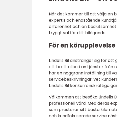
När det kommer till att välja en b
expertis och enastående kundtjäns
erfarenhet och en beslutsamhet att
tryggt val för ditt bilägande.
För en körupplevels
Lindells Bil anstränger sig för at
ett brett utbud av tjänster från
har en noggrann inställning till 
servicebeskrivningar, vet kunder
Lindells Bil konkurrenskraftiga g
Välkommen att besöka Lindells Bil
professionell vård. Med deras ex
som presterar sitt bästa kilomet
och kundfokuserade service nästa 