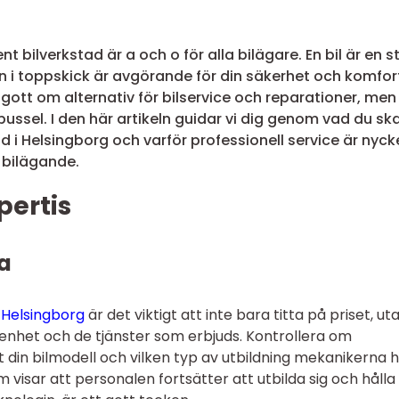
t bilverkstad är a och o för alla bilägare. En bil är en s
en i toppskick är avgörande för din säkerhet och komfor
 gott om alternativ för bilservice och reparationer, men
 pussel. I den här artikeln guidar vi dig genom vad du sk
ad i Helsingborg och varför professionell service är nyck
t bilägande.
pertis
a
 Helsingborg
är det viktigt att inte bara titta på priset, ut
enhet och de tjänster som erbjuds. Kontrollera om
 din bilmodell och vilken typ av utbildning mekanikerna h
om visar att personalen fortsätter att utbilda sig och hålla 