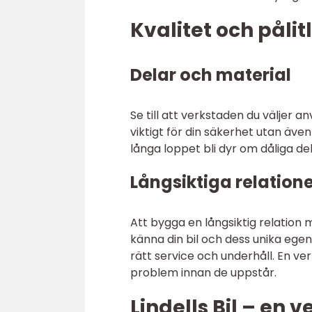
Kvalitet och pålit
Delar och material
Se till att verkstaden du väljer a
viktigt för din säkerhet utan även 
långa loppet bli dyr om dåliga del
Långsiktiga relation
Att bygga en långsiktig relation m
känna din bil och dess unika egen
rätt service och underhåll. En ve
problem innan de uppstår.
Lindells Bil – en v