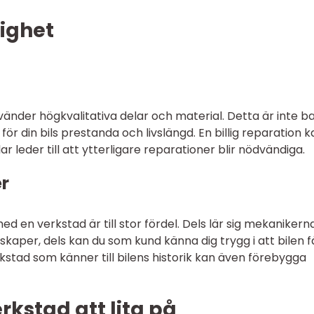
lighet
nvänder högkvalitativa delar och material. Detta är inte b
för din bils prestanda och livslängd. En billig reparation ka
ar leder till att ytterligare reparationer blir nödvändiga.
er
ed en verkstad är till stor fördel. Dels lär sig mekanikern
skaper, dels kan du som kund känna dig trygg i att bilen f
rkstad som känner till bilens historik kan även förebygga
erkstad att lita på