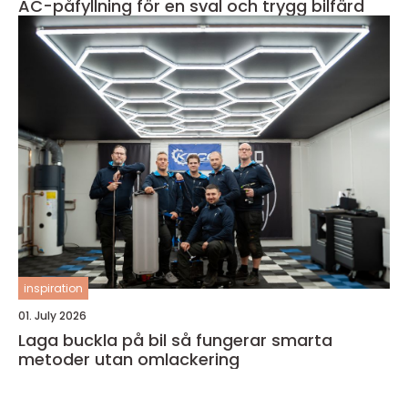
AC-påfyllning för en sval och trygg bilfärd
inspiration
01. July 2026
Laga buckla på bil så fungerar smarta
metoder utan omlackering