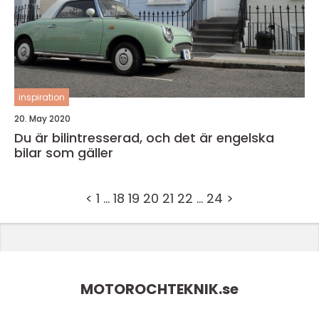
inspiration
20. May 2020
Du är bilintresserad, och det är engelska
bilar som gäller
<
1
…
18
19
20
21
22
…
24
>
MOTOROCHTEKNIK.
se